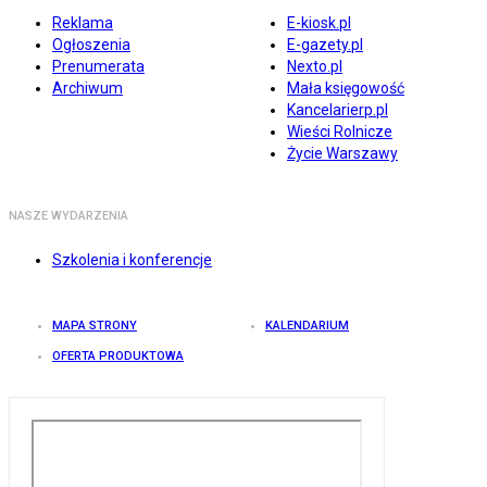
Reklama
E-kiosk.pl
Ogłoszenia
E-gazety.pl
Prenumerata
Nexto.pl
Archiwum
Mała księgowość
Kancelarierp.pl
Wieści Rolnicze
Życie Warszawy
NASZE WYDARZENIA
Szkolenia i konferencje
MAPA STRONY
KALENDARIUM
OFERTA PRODUKTOWA