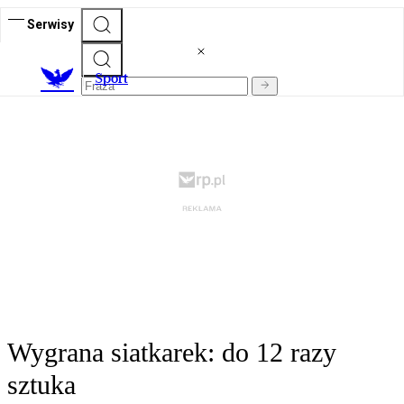
Serwisy
S
port
Wygrana siatkarek: do 12 razy
sztuka