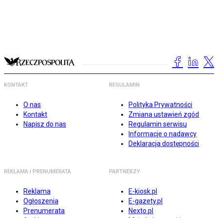
KONTAKT
REGULAMIN
O nas
Polityka Prywatności
Kontakt
Zmiana ustawień zgód
Napisz do nas
Regulamin serwisu
Informacje o nadawcy
Deklaracja dostępności
REKLAMA I PRENUMERATA
PARTNERZY
Reklama
E-kiosk.pl
Ogłoszenia
E-gazety.pl
Prenumerata
Nexto.pl