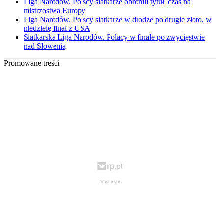
Liga Narodów. Polscy siatkarze obronili tytuł, czas na
mistrzostwa Europy
Liga Narodów. Polscy siatkarze w drodze po drugie złoto, w
niedzielę finał z USA
Siatkarska Liga Narodów. Polacy w finale po zwycięstwie
nad Słowenią
Promowane treści