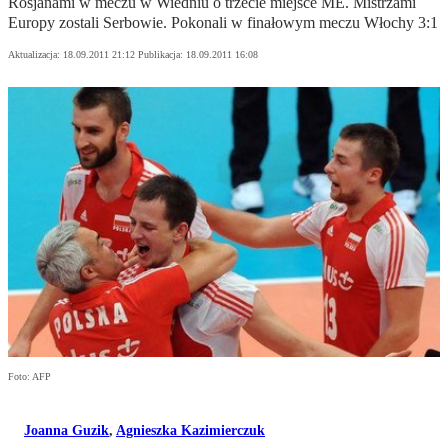
Rosjanami w meczu w Wiedniu o trzecie miejsce ME. Mistrzami
Europy zostali Serbowie. Pokonali w finałowym meczu Włochy 3:1
Aktualizacja:
18.09.2011 21:12
Publikacja:
18.09.2011 16:08
Foto: AFP
Joanna Guzik
,
Agnieszka Kazimierczuk