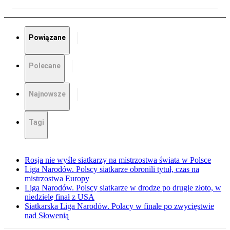
Powiązane
Polecane
Najnowsze
Tagi
Rosja nie wyśle siatkarzy na mistrzostwa świata w Polsce
Liga Narodów. Polscy siatkarze obronili tytuł, czas na
mistrzostwa Europy
Liga Narodów. Polscy siatkarze w drodze po drugie złoto, w
niedzielę finał z USA
Siatkarska Liga Narodów. Polacy w finale po zwycięstwie
nad Słowenią