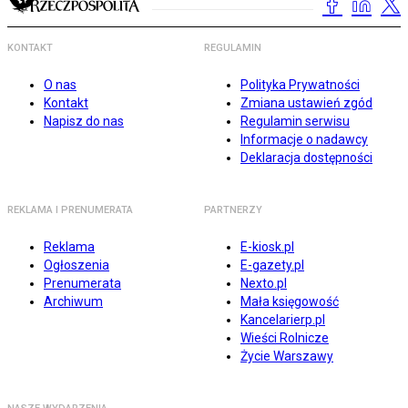
KONTAKT
REGULAMIN
O nas
Polityka Prywatności
Kontakt
Zmiana ustawień zgód
Napisz do nas
Regulamin serwisu
Informacje o nadawcy
Deklaracja dostępności
REKLAMA I PRENUMERATA
PARTNERZY
Reklama
E-kiosk.pl
Ogłoszenia
E-gazety.pl
Prenumerata
Nexto.pl
Archiwum
Mała księgowość
Kancelarierp.pl
Wieści Rolnicze
Życie Warszawy