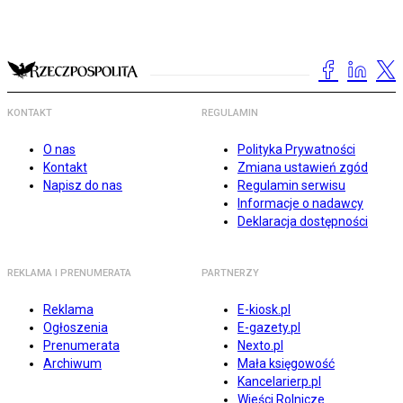
KONTAKT
REGULAMIN
O nas
Polityka Prywatności
Kontakt
Zmiana ustawień zgód
Napisz do nas
Regulamin serwisu
Informacje o nadawcy
Deklaracja dostępności
REKLAMA I PRENUMERATA
PARTNERZY
Reklama
E-kiosk.pl
Ogłoszenia
E-gazety.pl
Prenumerata
Nexto.pl
Archiwum
Mała księgowość
Kancelarierp.pl
Wieści Rolnicze