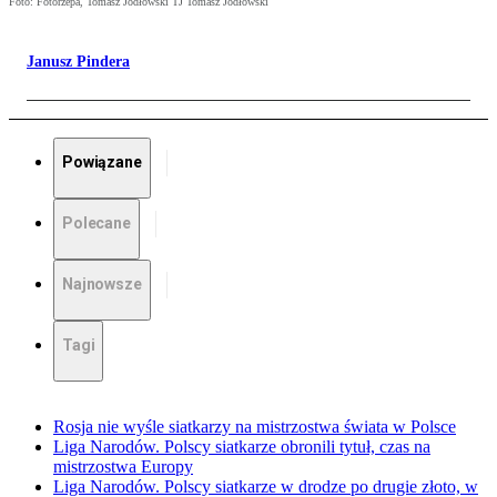
Foto: Fotorzepa, Tomasz Jodłowski TJ Tomasz Jodłowski
Janusz Pindera
Powiązane
Polecane
Najnowsze
Tagi
Rosja nie wyśle siatkarzy na mistrzostwa świata w Polsce
Liga Narodów. Polscy siatkarze obronili tytuł, czas na
mistrzostwa Europy
Liga Narodów. Polscy siatkarze w drodze po drugie złoto, w