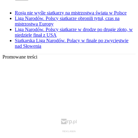
Rosja nie wyśle siatkarzy na mistrzostwa świata w Polsce
Liga Narodów. Polscy siatkarze obronili tytuł, czas na
mistrzostwa Europy
Liga Narodów. Polscy siatkarze w drodze po drugie złoto, w
niedzielę finał z USA
Siatkarska Liga Narodów. Polacy w finale po zwycięstwie
nad Słowenią
Promowane treści