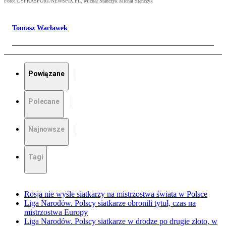
Foto: CYFRASPORT/NEWSPIX.PL, Michał Stańczyk Michał Stańczyk
Tomasz Wacławek
Powiązane
Polecane
Najnowsze
Tagi
Rosja nie wyśle siatkarzy na mistrzostwa świata w Polsce
Liga Narodów. Polscy siatkarze obronili tytuł, czas na
mistrzostwa Europy
Liga Narodów. Polscy siatkarze w drodze po drugie złoto, w