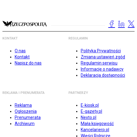
KONTAKT
REGULAMIN
O nas
Polityka Prywatności
Kontakt
Zmiana ustawień zgód
Napisz do nas
Regulamin serwisu
Informacje o nadawcy
Deklaracja dostępności
REKLAMA I PRENUMERATA
PARTNERZY
Reklama
E-kiosk.pl
Ogłoszenia
E-gazety.pl
Prenumerata
Nexto.pl
Archiwum
Mała księgowość
Kancelarierp.pl
Wieści Rolnicze