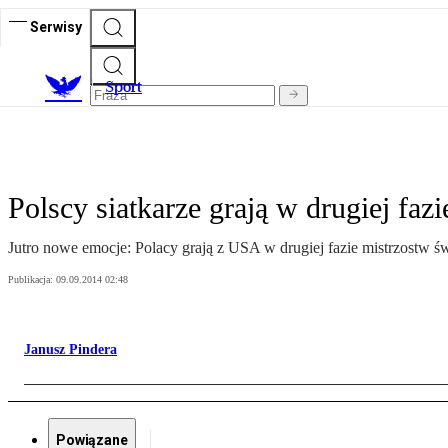
Serwisy
S
port
Polscy siatkarze grają w drugiej faz
Jutro nowe emocje: Polacy grają z USA w drugiej fazie mistrzostw św
Publikacja:
09.09.2014 02:48
Janusz Pindera
Powiązane