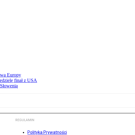
stwa Europy
edzielę finał z USA
 Słowenią
REGULAMIN
Polityka Prywatności