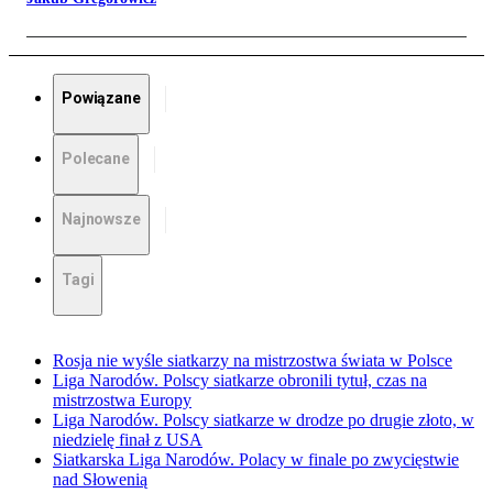
Powiązane
Polecane
Najnowsze
Tagi
Rosja nie wyśle siatkarzy na mistrzostwa świata w Polsce
Liga Narodów. Polscy siatkarze obronili tytuł, czas na
mistrzostwa Europy
Liga Narodów. Polscy siatkarze w drodze po drugie złoto, w
niedzielę finał z USA
Siatkarska Liga Narodów. Polacy w finale po zwycięstwie
nad Słowenią