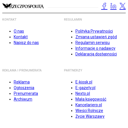
KONTAKT
REGULAMIN
O nas
Polityka Prywatności
Kontakt
Zmiana ustawień zgód
Napisz do nas
Regulamin serwisu
Informacje o nadawcy
Deklaracja dostępności
REKLAMA I PRENUMERATA
PARTNERZY
Reklama
E-kiosk.pl
Ogłoszenia
E-gazety.pl
Prenumerata
Nexto.pl
Archiwum
Mała księgowość
Kancelarierp.pl
Wieści Rolnicze
Życie Warszawy