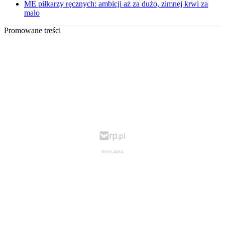
ME piłkarzy ręcznych: ambicji aż za dużo, zimnej krwi za
mało
Promowane treści