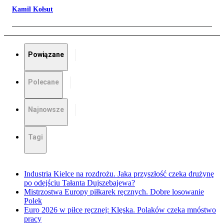
Kamil Kołsut
Powiązane
Polecane
Najnowsze
Tagi
Industria Kielce na rozdrożu. Jaka przyszłość czeka drużynę
po odejściu Tałanta Dujszebajewa?
Mistrzostwa Europy piłkarek ręcznych. Dobre losowanie
Polek
Euro 2026 w piłce ręcznej: Klęska. Polaków czeka mnóstwo
pracy