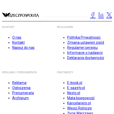
KONTAKT
REGULAMIN
O nas
Polityka Prywatności
Kontakt
Zmiana ustawień zgód
Napisz do nas
Regulamin serwisu
Informacje o nadawcy
Deklaracja dostępności
REKLAMA I PRENUMERATA
PARTNERZY
Reklama
E-kiosk.pl
Ogłoszenia
E-gazety.pl
Prenumerata
Nexto.pl
Archiwum
Mała księgowość
Kancelarierp.pl
Wieści Rolnicze
Życie Warszawy