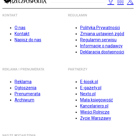
KONTAKT
REGULAMIN
O nas
Polityka Prywatności
Kontakt
Zmiana ustawień zgód
Napisz do nas
Regulamin serwisu
Informacje o nadawcy
Deklaracja dostępności
REKLAMA I PRENUMERATA
PARTNERZY
Reklama
E-kiosk.pl
Ogłoszenia
E-gazety.pl
Prenumerata
Nexto.pl
Archiwum
Mała księgowość
Kancelarierp.pl
Wieści Rolnicze
Życie Warszawy
NASZE WYDARZENIA