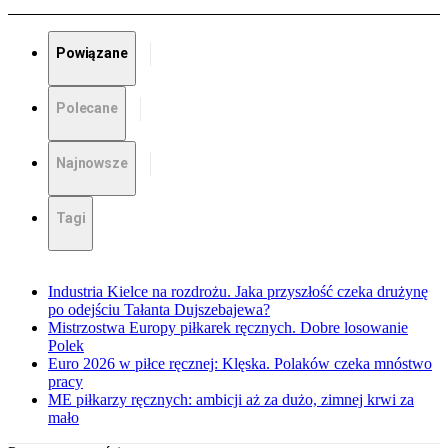
Powiązane
Polecane
Najnowsze
Tagi
Industria Kielce na rozdrożu. Jaka przyszłość czeka drużynę
po odejściu Tałanta Dujszebajewa?
Mistrzostwa Europy piłkarek ręcznych. Dobre losowanie
Polek
Euro 2026 w piłce ręcznej: Klęska. Polaków czeka mnóstwo
pracy
ME piłkarzy ręcznych: ambicji aż za dużo, zimnej krwi za
mało