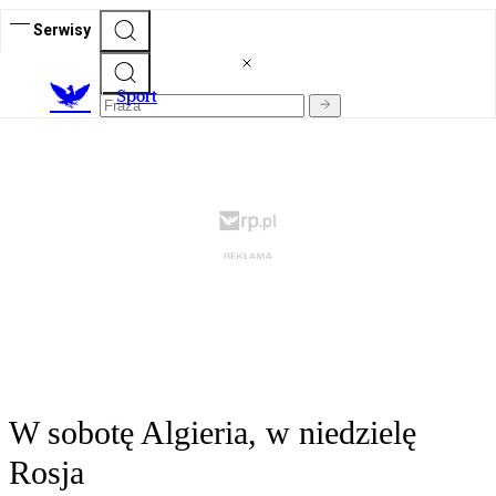
Serwisy
S
port
W sobotę Algieria, w niedzielę
Rosja