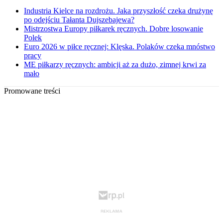
Industria Kielce na rozdrożu. Jaka przyszłość czeka drużynę
po odejściu Tałanta Dujszebajewa?
Mistrzostwa Europy piłkarek ręcznych. Dobre losowanie
Polek
Euro 2026 w piłce ręcznej: Klęska. Polaków czeka mnóstwo
pracy
ME piłkarzy ręcznych: ambicji aż za dużo, zimnej krwi za
mało
Promowane treści