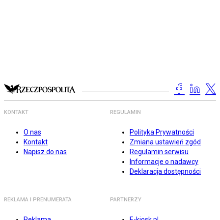
KONTAKT
REGULAMIN
O nas
Polityka Prywatności
Kontakt
Zmiana ustawień zgód
Napisz do nas
Regulamin serwisu
Informacje o nadawcy
Deklaracja dostępności
REKLAMA I PRENUMERATA
PARTNERZY
Reklama
E-kiosk.pl