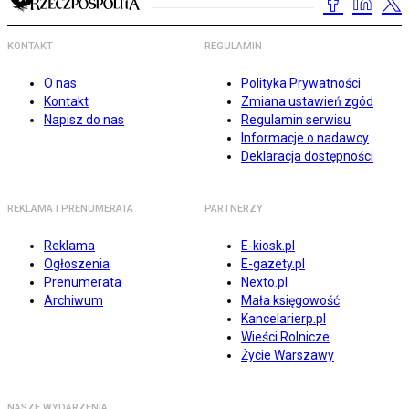
KONTAKT
REGULAMIN
O nas
Polityka Prywatności
Kontakt
Zmiana ustawień zgód
Napisz do nas
Regulamin serwisu
Informacje o nadawcy
Deklaracja dostępności
REKLAMA I PRENUMERATA
PARTNERZY
Reklama
E-kiosk.pl
Ogłoszenia
E-gazety.pl
Prenumerata
Nexto.pl
Archiwum
Mała księgowość
Kancelarierp.pl
Wieści Rolnicze
Życie Warszawy
NASZE WYDARZENIA