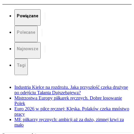
Powiązane
Polecane
Najnowsze
Tagi
Industria Kielce na rozdrożu. Jaka przyszłość czeka drużynę
po odejściu Tałanta Dujszebajewa?
Mistrzostwa Europy piłkarek ręcznych. Dobre losowanie
Polek
Euro 2026 w piłce ręcznej: Klęska. Polaków czeka mnóstwo
pracy
ME piłkarzy ręcznych: ambicji aż za dużo, zimnej krwi za
mało