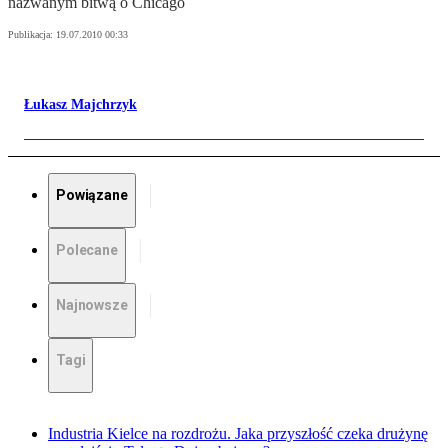
nazwanym bitwą o Chicago
Publikacja:
19.07.2010 00:33
Łukasz Majchrzyk
Powiązane
Polecane
Najnowsze
Tagi
Industria Kielce na rozdrożu. Jaka przyszłość czeka drużynę