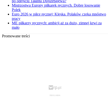
po odejściu Tałanta Dujszebajewa?
Mistrzostwa Europy piłkarek ręcznych. Dobre losowanie
Polek
Euro 2026 w piłce ręcznej: Klęska. Polaków czeka mnóstwo
pracy
ME piłkarzy ręcznych: ambicji aż za dużo, zimnej krwi za
mało
Promowane treści