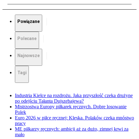
Powiązane
Polecane
Najnowsze
Tagi
Industria Kielce na rozdrożu. Jaka przyszłość czeka drużynę
po odejściu Tałanta Dujszebajewa?
Mistrzostwa Europy piłkarek ręcznych. Dobre losowanie
Polek
Euro 2026 w piłce ręcznej: Klęska. Polaków czeka mnóstwo
pracy
ME piłkarzy ręcznych: ambicji aż za dużo, zimnej krwi za
mało