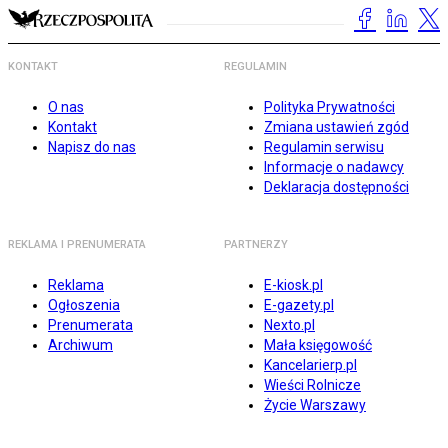
KONTAKT
REGULAMIN
O nas
Polityka Prywatności
Kontakt
Zmiana ustawień zgód
Napisz do nas
Regulamin serwisu
Informacje o nadawcy
Deklaracja dostępności
REKLAMA I PRENUMERATA
PARTNERZY
Reklama
E-kiosk.pl
Ogłoszenia
E-gazety.pl
Prenumerata
Nexto.pl
Archiwum
Mała księgowość
Kancelarierp.pl
Wieści Rolnicze
Życie Warszawy