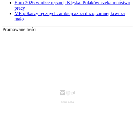
Euro 2026 w piłce ręcznej: Klęska. Polaków czeka mnóstwo
pracy
ME piłkarzy ręcznych: ambicji aż za dużo, zimnej krwi za
mało
Promowane treści