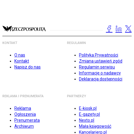
KONTAKT
REGULAMIN
O nas
Polityka Prywatności
Kontakt
Zmiana ustawień zgód
Napisz do nas
Regulamin serwisu
Informacje o nadawcy
Deklaracja dostępności
REKLAMA I PRENUMERATA
PARTNERZY
Reklama
E-kiosk.pl
Ogłoszenia
E-gazety.pl
Prenumerata
Nexto.pl
Archiwum
Mała księgowość
Kancelarierp.pl