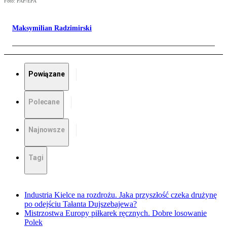
Foto: PAP/EPA
Maksymilian Radzimirski
Powiązane
Polecane
Najnowsze
Tagi
Industria Kielce na rozdrożu. Jaka przyszłość czeka drużynę
po odejściu Tałanta Dujszebajewa?
Mistrzostwa Europy piłkarek ręcznych. Dobre losowanie
Polek