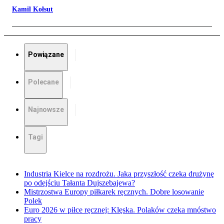
Kamil Kołsut
Powiązane
Polecane
Najnowsze
Tagi
Industria Kielce na rozdrożu. Jaka przyszłość czeka drużynę
po odejściu Tałanta Dujszebajewa?
Mistrzostwa Europy piłkarek ręcznych. Dobre losowanie
Polek
Euro 2026 w piłce ręcznej: Klęska. Polaków czeka mnóstwo
pracy