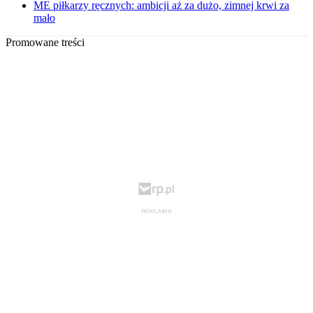
ME piłkarzy ręcznych: ambicji aż za dużo, zimnej krwi za
mało
Promowane treści