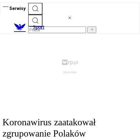
Serwisy
S
port
Koronawirus zaatakował
zgrupowanie Polaków