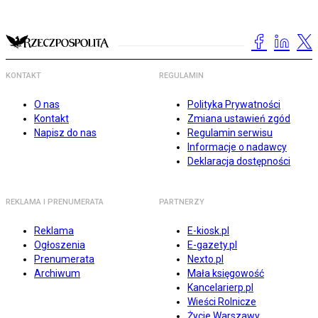
KONTAKT
REGULAMIN
O nas
Polityka Prywatności
Kontakt
Zmiana ustawień zgód
Napisz do nas
Regulamin serwisu
Informacje o nadawcy
Deklaracja dostępności
REKLAMA I PRENUMERATA
PARTNERZY
Reklama
E-kiosk.pl
Ogłoszenia
E-gazety.pl
Prenumerata
Nexto.pl
Archiwum
Mała księgowość
Kancelarierp.pl
Wieści Rolnicze
Życie Warszawy