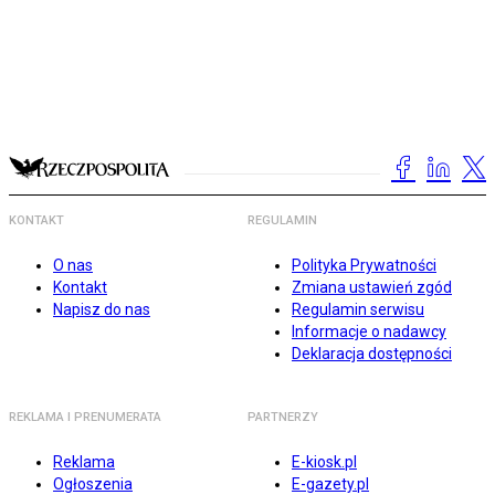
KONTAKT
REGULAMIN
O nas
Polityka Prywatności
Kontakt
Zmiana ustawień zgód
Napisz do nas
Regulamin serwisu
Informacje o nadawcy
Deklaracja dostępności
REKLAMA I PRENUMERATA
PARTNERZY
Reklama
E-kiosk.pl
Ogłoszenia
E-gazety.pl