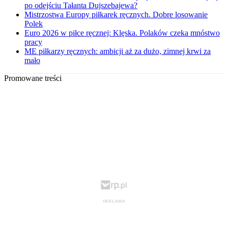
po odejściu Tałanta Dujszebajewa?
Mistrzostwa Europy piłkarek ręcznych. Dobre losowanie
Polek
Euro 2026 w piłce ręcznej: Klęska. Polaków czeka mnóstwo
pracy
ME piłkarzy ręcznych: ambicji aż za dużo, zimnej krwi za
mało
Promowane treści