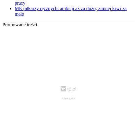
pracy
ME piłkarzy ręcznych: ambicji aż za dużo, zimnej krwi za
mało
Promowane treści