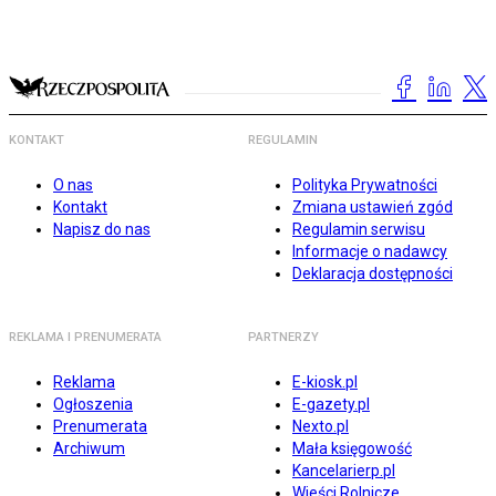
KONTAKT
REGULAMIN
O nas
Polityka Prywatności
Kontakt
Zmiana ustawień zgód
Napisz do nas
Regulamin serwisu
Informacje o nadawcy
Deklaracja dostępności
REKLAMA I PRENUMERATA
PARTNERZY
Reklama
E-kiosk.pl
Ogłoszenia
E-gazety.pl
Prenumerata
Nexto.pl
Archiwum
Mała księgowość
Kancelarierp.pl
Wieści Rolnicze