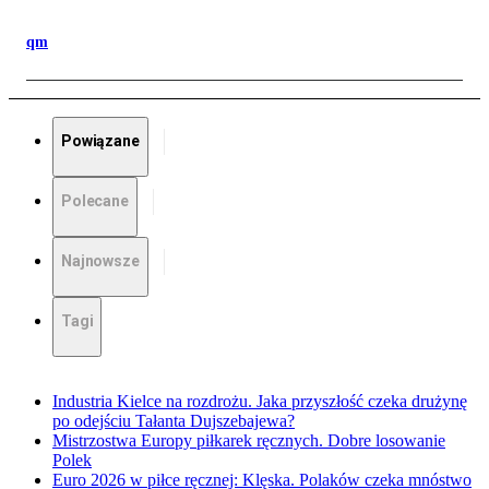
qm
Powiązane
Polecane
Najnowsze
Tagi
Industria Kielce na rozdrożu. Jaka przyszłość czeka drużynę
po odejściu Tałanta Dujszebajewa?
Mistrzostwa Europy piłkarek ręcznych. Dobre losowanie
Polek
Euro 2026 w piłce ręcznej: Klęska. Polaków czeka mnóstwo