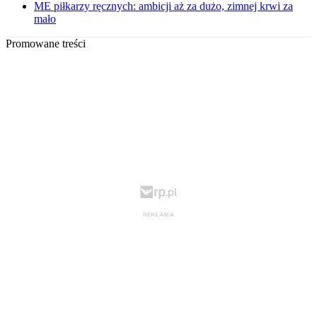
ME piłkarzy ręcznych: ambicji aż za dużo, zimnej krwi za
mało
Promowane treści