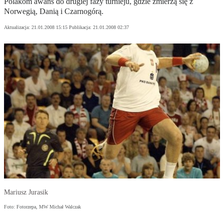
Polakom awans do drugiej fazy turnieju, gdzie zmierzą się z
Norwegią, Danią i Czarnogórą.
Aktualizacja:
21.01.2008 15:15
Publikacja:
21.01.2008 02:37
Mariusz Jurasik
Foto: Fotorzepa, MW Michał Walczak