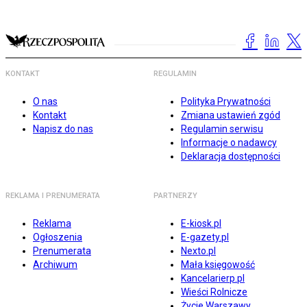
KONTAKT
REGULAMIN
O nas
Polityka Prywatności
Kontakt
Zmiana ustawień zgód
Napisz do nas
Regulamin serwisu
Informacje o nadawcy
Deklaracja dostępności
REKLAMA I PRENUMERATA
PARTNERZY
Reklama
E-kiosk.pl
Ogłoszenia
E-gazety.pl
Prenumerata
Nexto.pl
Archiwum
Mała księgowość
Kancelarierp.pl
Wieści Rolnicze
Życie Warszawy