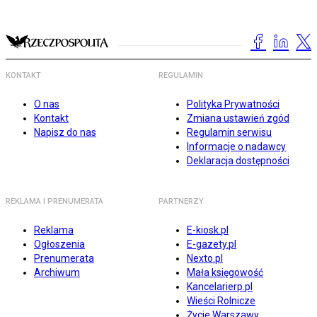
KONTAKT
REGULAMIN
O nas
Polityka Prywatności
Kontakt
Zmiana ustawień zgód
Napisz do nas
Regulamin serwisu
Informacje o nadawcy
Deklaracja dostępności
REKLAMA I PRENUMERATA
PARTNERZY
Reklama
E-kiosk.pl
Ogłoszenia
E-gazety.pl
Prenumerata
Nexto.pl
Archiwum
Mała księgowość
Kancelarierp.pl
Wieści Rolnicze
Życie Warszawy