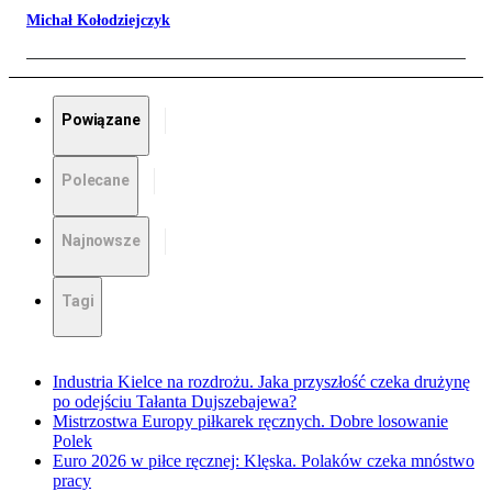
Michał Kołodziejczyk
Powiązane
Polecane
Najnowsze
Tagi
Industria Kielce na rozdrożu. Jaka przyszłość czeka drużynę
po odejściu Tałanta Dujszebajewa?
Mistrzostwa Europy piłkarek ręcznych. Dobre losowanie
Polek
Euro 2026 w piłce ręcznej: Klęska. Polaków czeka mnóstwo
pracy