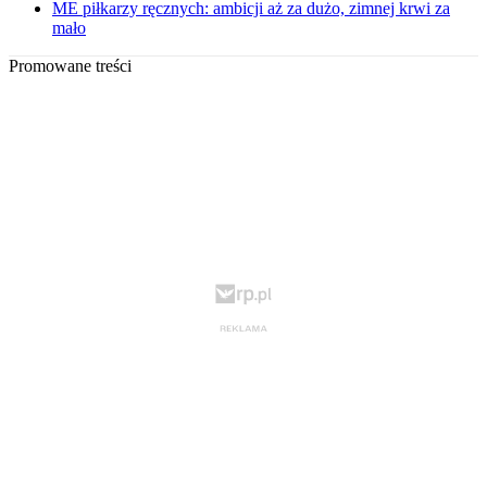
ME piłkarzy ręcznych: ambicji aż za dużo, zimnej krwi za
mało
Promowane treści