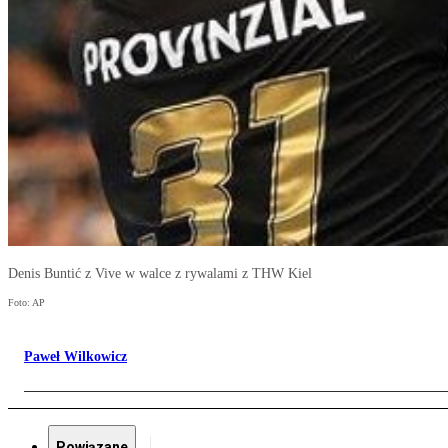
Denis Buntić z Vive w walce z rywalami z THW Kiel
Foto: AP
Paweł Wilkowicz
Powiązane