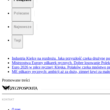
Polecane
Najnowsze
Tagi
Industria Kielce na rozdrożu. Jaka przyszłość czeka drużynę p
Mistrzostwa Europy piłkarek ręcznych. Dobre losowanie Polek
Euro 2026 w piłce ręcznej: Klęska. Polaków czeka mnóstwo p
ME piłkarzy ręcznych: ambicji aż za dużo, zimnej krwi za mał
Promowane treści
KONTAKT
O nas