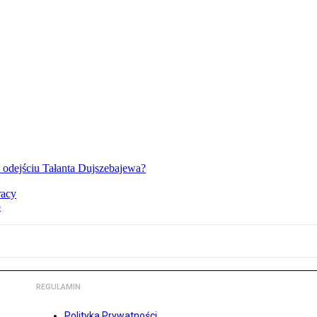
o odejściu Tałanta Dujszebajewa?
racy
o
REGULAMIN
Polityka Prywatności