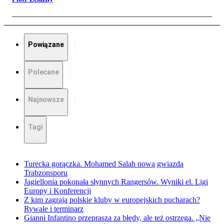
Powiązane
Polecane
Najnowsze
Tagi
Turecka gorączka. Mohamed Salah nową gwiazdą
Trabzonsporu
Jagiellonia pokonała słynnych Rangersów. Wyniki el. Ligi
Europy i Konferencji
Z kim zagrają polskie kluby w europejskich pucharach?
Rywale i terminarz
Gianni Infantino przeprasza za błędy, ale też ostrzega. „Nie