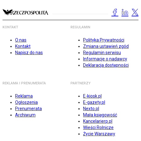
KONTAKT
REGULAMIN
O nas
Polityka Prywatności
Kontakt
Zmiana ustawień zgód
Napisz do nas
Regulamin serwisu
Informacje o nadawcy
Deklaracja dostępności
REKLAMA I PRENUMERATA
PARTNERZY
Reklama
E-kiosk.pl
Ogłoszenia
E-gazety.pl
Prenumerata
Nexto.pl
Archiwum
Mała księgowość
Kancelarierp.pl
Wieści Rolnicze
Życie Warszawy