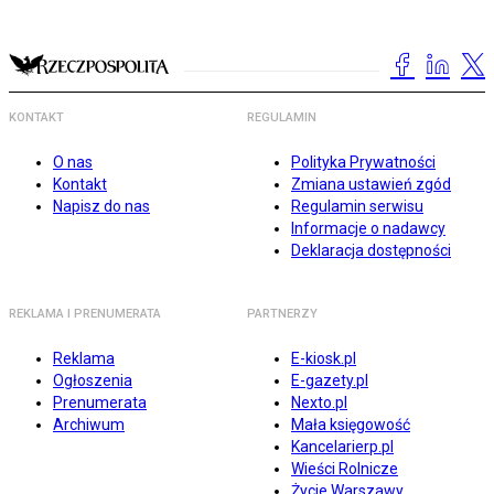
KONTAKT
REGULAMIN
O nas
Polityka Prywatności
Kontakt
Zmiana ustawień zgód
Napisz do nas
Regulamin serwisu
Informacje o nadawcy
Deklaracja dostępności
REKLAMA I PRENUMERATA
PARTNERZY
Reklama
E-kiosk.pl
Ogłoszenia
E-gazety.pl
Prenumerata
Nexto.pl
Archiwum
Mała księgowość
Kancelarierp.pl
Wieści Rolnicze
Życie Warszawy