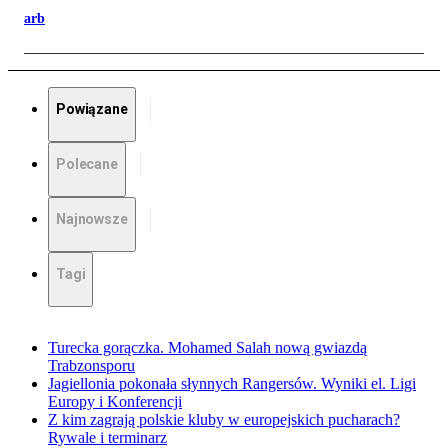
arb
Powiązane
Polecane
Najnowsze
Tagi
Turecka gorączka. Mohamed Salah nową gwiazdą
Trabzonsporu
Jagiellonia pokonała słynnych Rangersów. Wyniki el. Ligi
Europy i Konferencji
Z kim zagrają polskie kluby w europejskich pucharach?
Rywale i terminarz