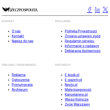
KONTAKT
REGULAMIN
O nas
Polityka Prywatności
Kontakt
Zmiana ustawień zgód
Napisz do nas
Regulamin serwisu
Informacje o nadawcy
Deklaracja dostępności
REKLAMA I PRENUMERATA
PARTNERZY
Reklama
E-kiosk.pl
Ogłoszenia
E-gazety.pl
Prenumerata
Nexto.pl
Archiwum
Mała księgowość
Kancelarierp.pl
Wieści Rolnicze
Życie Warszawy