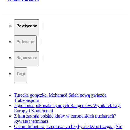
Powiązane
Polecane
Najnowsze
Tagi
Turecka gorączka. Mohamed Salah nową gwiazdą
Trabzonsporu
Jagiellonia pokonała słynnych Rangersów. Wyniki el. Ligi
Europy i Konferencji
Z kim zagrają polskie kluby w europejskich pucharach?
Rywale i terminarz
Gianni Infantino przeprasza za błędy, ale też ostrzega. „Nie