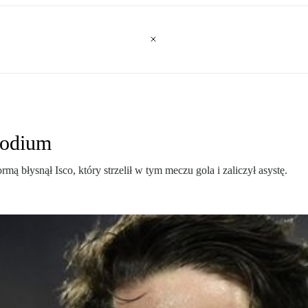
podium
błysnął Isco, który strzelił w tym meczu gola i zaliczył asystę.