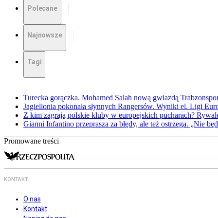
Polecane
Najnowsze
Tagi
Turecka gorączka. Mohamed Salah nową gwiazdą Trabzonspo
Jagiellonia pokonała słynnych Rangersów. Wyniki el. Ligi Eur
Z kim zagrają polskie kluby w europejskich pucharach? Rywale
Gianni Infantino przeprasza za błędy, ale też ostrzega. „Nie będ
Promowane treści
KONTAKT
O nas
Kontakt