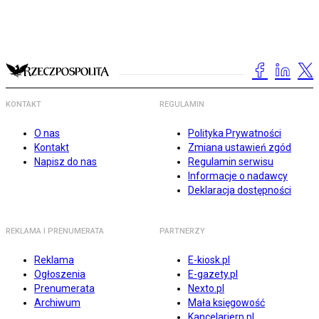
KONTAKT
REGULAMIN
O nas
Polityka Prywatności
Kontakt
Zmiana ustawień zgód
Napisz do nas
Regulamin serwisu
Informacje o nadawcy
Deklaracja dostępności
REKLAMA I PRENUMERATA
PARTNERZY
Reklama
E-kiosk.pl
Ogłoszenia
E-gazety.pl
Prenumerata
Nexto.pl
Archiwum
Mała księgowość
Kancelarierp.pl