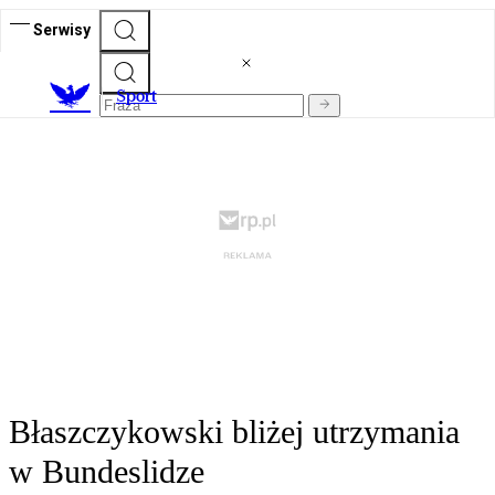
Serwisy
S
port
Błaszczykowski bliżej utrzymania
w Bundeslidze