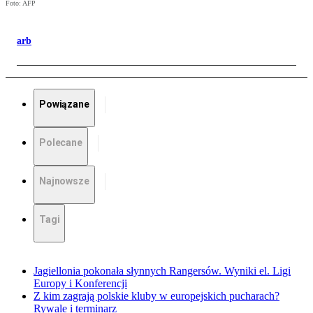
Foto: AFP
arb
Powiązane
Polecane
Najnowsze
Tagi
Jagiellonia pokonała słynnych Rangersów. Wyniki el. Ligi
Europy i Konferencji
Z kim zagrają polskie kluby w europejskich pucharach?
Rywale i terminarz