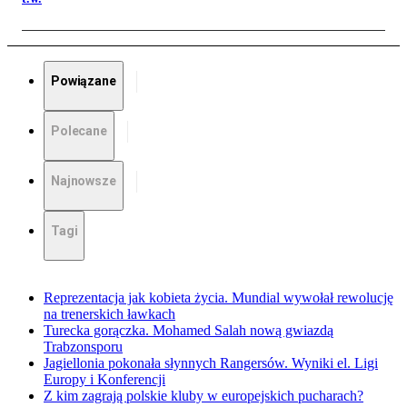
Powiązane
Polecane
Najnowsze
Tagi
Reprezentacja jak kobieta życia. Mundial wywołał rewolucję
na trenerskich ławkach
Turecka gorączka. Mohamed Salah nową gwiazdą
Trabzonsporu
Jagiellonia pokonała słynnych Rangersów. Wyniki el. Ligi
Europy i Konferencji
Z kim zagrają polskie kluby w europejskich pucharach?