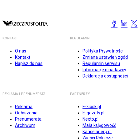
KONTAKT
REGULAMIN
O nas
Polityka Prywatności
Kontakt
Zmiana ustawień zgód
Napisz do nas
Regulamin serwisu
Informacje o nadawcy
Deklaracja dostępności
REKLAMA I PRENUMERATA
PARTNERZY
Reklama
E-kiosk.pl
Ogłoszenia
E-gazety.pl
Prenumerata
Nexto.pl
Archiwum
Mała księgowość
Kancelarierp.pl
Wieści Rolnicze