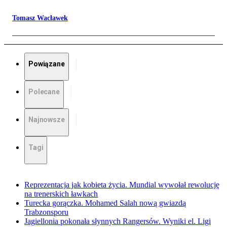
Tomasz Wacławek
Powiązane
Polecane
Najnowsze
Tagi
Reprezentacja jak kobieta życia. Mundial wywołał rewolucję
na trenerskich ławkach
Turecka gorączka. Mohamed Salah nową gwiazdą
Trabzonsporu
Jagiellonia pokonała słynnych Rangersów. Wyniki el. Ligi