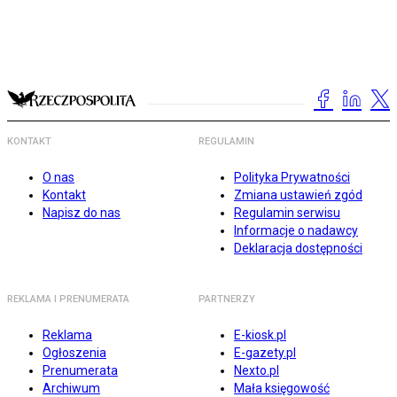
KONTAKT
REGULAMIN
O nas
Polityka Prywatności
Kontakt
Zmiana ustawień zgód
Napisz do nas
Regulamin serwisu
Informacje o nadawcy
Deklaracja dostępności
REKLAMA I PRENUMERATA
PARTNERZY
Reklama
E-kiosk.pl
Ogłoszenia
E-gazety.pl
Prenumerata
Nexto.pl
Archiwum
Mała księgowość