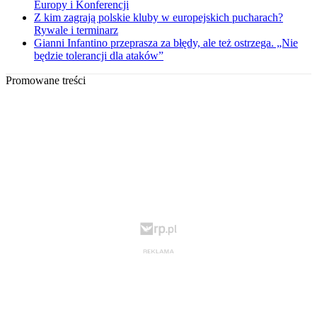
Europy i Konferencji
Z kim zagrają polskie kluby w europejskich pucharach?
Rywale i terminarz
Gianni Infantino przeprasza za błędy, ale też ostrzega. „Nie
będzie tolerancji dla ataków”
Promowane treści