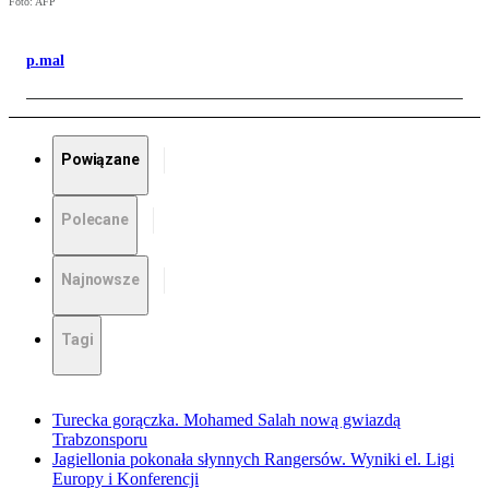
Foto: AFP
p.mal
Powiązane
Polecane
Najnowsze
Tagi
Turecka gorączka. Mohamed Salah nową gwiazdą
Trabzonsporu
Jagiellonia pokonała słynnych Rangersów. Wyniki el. Ligi
Europy i Konferencji