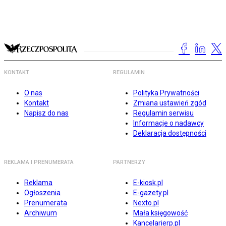
KONTAKT
REGULAMIN
O nas
Polityka Prywatności
Kontakt
Zmiana ustawień zgód
Napisz do nas
Regulamin serwisu
Informacje o nadawcy
Deklaracja dostępności
REKLAMA I PRENUMERATA
PARTNERZY
Reklama
E-kiosk.pl
Ogłoszenia
E-gazety.pl
Prenumerata
Nexto.pl
Archiwum
Mała księgowość
Kancelarierp.pl