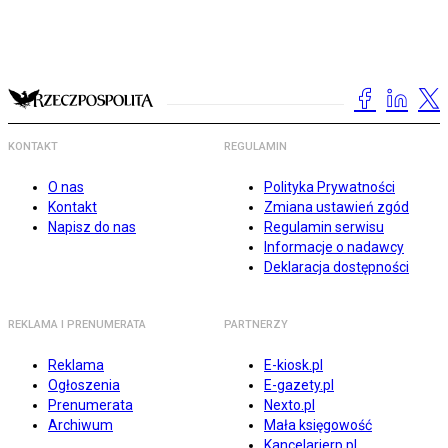
KONTAKT
REGULAMIN
O nas
Polityka Prywatności
Kontakt
Zmiana ustawień zgód
Napisz do nas
Regulamin serwisu
Informacje o nadawcy
Deklaracja dostępności
REKLAMA I PRENUMERATA
PARTNERZY
Reklama
E-kiosk.pl
Ogłoszenia
E-gazety.pl
Prenumerata
Nexto.pl
Archiwum
Mała księgowość
Kancelarierp.pl