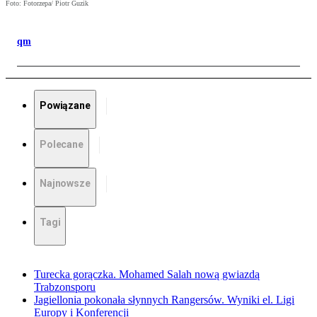
Foto: Fotorzepa/ Piotr Guzik
qm
Powiązane
Polecane
Najnowsze
Tagi
Turecka gorączka. Mohamed Salah nową gwiazdą
Trabzonsporu
Jagiellonia pokonała słynnych Rangersów. Wyniki el. Ligi
Europy i Konferencji