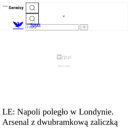
Serwisy
S
port
LE: Napoli poległo w Londynie.
Arsenal z dwubramkową zaliczką