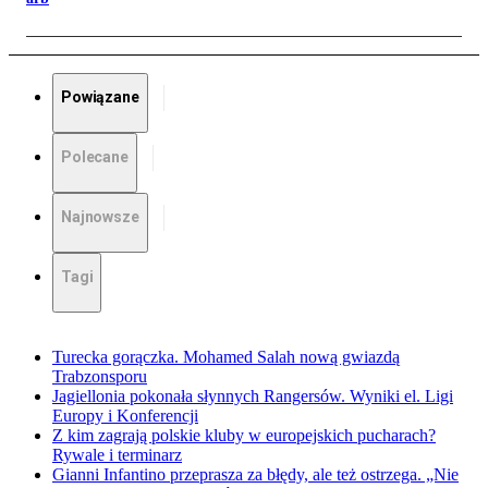
Powiązane
Polecane
Najnowsze
Tagi
Turecka gorączka. Mohamed Salah nową gwiazdą
Trabzonsporu
Jagiellonia pokonała słynnych Rangersów. Wyniki el. Ligi
Europy i Konferencji
Z kim zagrają polskie kluby w europejskich pucharach?
Rywale i terminarz
Gianni Infantino przeprasza za błędy, ale też ostrzega. „Nie