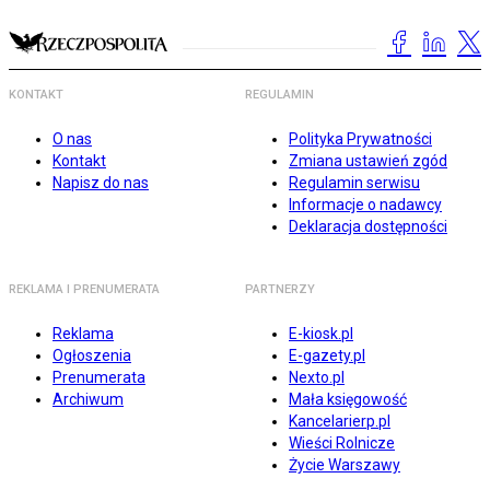
KONTAKT
REGULAMIN
O nas
Polityka Prywatności
Kontakt
Zmiana ustawień zgód
Napisz do nas
Regulamin serwisu
Informacje o nadawcy
Deklaracja dostępności
REKLAMA I PRENUMERATA
PARTNERZY
Reklama
E-kiosk.pl
Ogłoszenia
E-gazety.pl
Prenumerata
Nexto.pl
Archiwum
Mała księgowość
Kancelarierp.pl
Wieści Rolnicze
Życie Warszawy