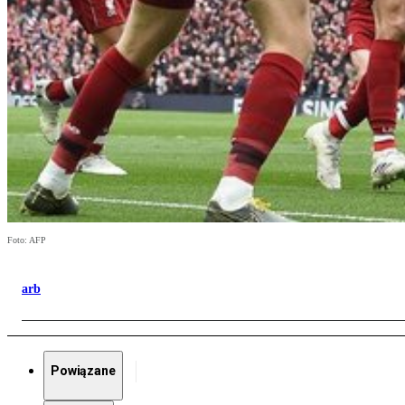
Foto: AFP
arb
Powiązane