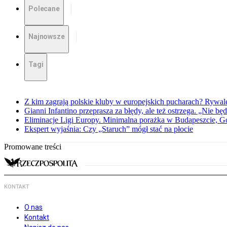
Polecane
Najnowsze
Tagi
Z kim zagrają polskie kluby w europejskich pucharach? Rywale
Gianni Infantino przeprasza za błędy, ale też ostrzega. „Nie będ
Eliminacje Ligi Europy. Minimalna porażka w Budapeszcie, G
Ekspert wyjaśnia: Czy „Staruch” mógł stać na płocie
Promowane treści
KONTAKT
O nas
Kontakt