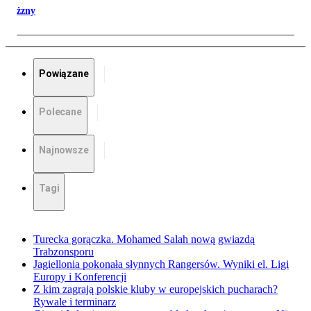
żzny
Powiązane
Polecane
Najnowsze
Tagi
Turecka gorączka. Mohamed Salah nową gwiazdą
Trabzonsporu
Jagiellonia pokonała słynnych Rangersów. Wyniki el. Ligi
Europy i Konferencji
Z kim zagrają polskie kluby w europejskich pucharach?
Rywale i terminarz