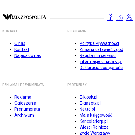
KONTAKT
REGULAMIN
O nas
Polityka Prywatności
Kontakt
Zmiana ustawień zgód
Napisz do nas
Regulamin serwisu
Informacje o nadawcy
Deklaracja dostępności
REKLAMA I PRENUMERATA
PARTNERZY
Reklama
E-kiosk.pl
Ogłoszenia
E-gazety.pl
Prenumerata
Nexto.pl
Archiwum
Mała księgowość
Kancelarierp.pl
Wieści Rolnicze
Życie Warszawy