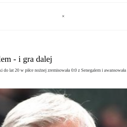
m - i gra dalej
lski do lat 20 w piłce nożnej zremisowała 0:0 z Senegalem i awansował