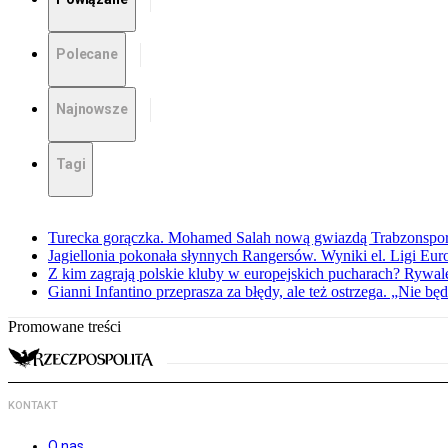
Polecane
Najnowsze
Tagi
Turecka gorączka. Mohamed Salah nową gwiazdą Trabzonspo
Jagiellonia pokonała słynnych Rangersów. Wyniki el. Ligi Eur
Z kim zagrają polskie kluby w europejskich pucharach? Rywale
Gianni Infantino przeprasza za błędy, ale też ostrzega. „Nie będ
Promowane treści
KONTAKT
O nas