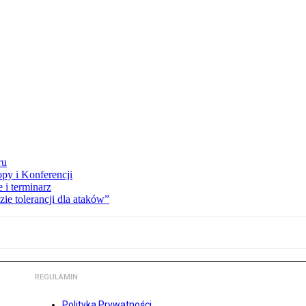
ru
opy i Konferencji
 i terminarz
zie tolerancji dla ataków”
REGULAMIN
Polityka Prywatności