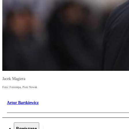
Jacek Magiera
Foto: Fotorzepa, Piotr Nowak
Artur Bartkiewicz
Powiązane