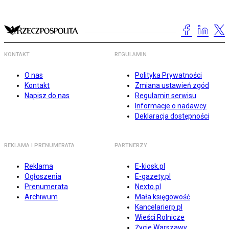
KONTAKT
REGULAMIN
O nas
Polityka Prywatności
Kontakt
Zmiana ustawień zgód
Napisz do nas
Regulamin serwisu
Informacje o nadawcy
Deklaracja dostępności
REKLAMA I PRENUMERATA
PARTNERZY
Reklama
E-kiosk.pl
Ogłoszenia
E-gazety.pl
Prenumerata
Nexto.pl
Archiwum
Mała księgowość
Kancelarierp.pl
Wieści Rolnicze
Życie Warszawy