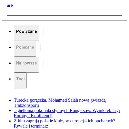
arb
Powiązane
Polecane
Najnowsze
Tagi
Turecka gorączka. Mohamed Salah nową gwiazdą
Trabzonsporu
Jagiellonia pokonała słynnych Rangersów. Wyniki el. Ligi
Europy i Konferencji
Z kim zagrają polskie kluby w europejskich pucharach?
Rywale i terminarz