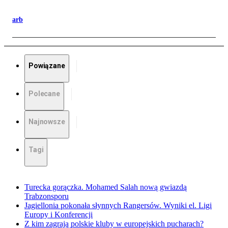
arb
Powiązane
Polecane
Najnowsze
Tagi
Turecka gorączka. Mohamed Salah nową gwiazdą
Trabzonsporu
Jagiellonia pokonała słynnych Rangersów. Wyniki el. Ligi
Europy i Konferencji
Z kim zagrają polskie kluby w europejskich pucharach?