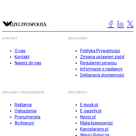
KONTAKT
REGULAMIN
O nas
Polityka Prywatności
Kontakt
Zmiana ustawień zgód
Napisz do nas
Regulamin serwisu
Informacje o nadawcy
Deklaracja dostępności
REKLAMA I PRENUMERATA
PARTNERZY
Reklama
E-kiosk.pl
Ogłoszenia
E-gazety.pl
Prenumerata
Nexto.pl
Archiwum
Mała księgowość
Kancelarierp.pl
Wieści Rolnicze