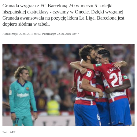
Granada wygrała z FC Barceloną 2:0 w meczu 5. kolejki
hiszpańskiej ekstraklasy - czytamy w Onecie. Dzięki wygranej
Granada awansowała na pozycję lidera La Liga. Barcelona jest
dopiero siódma w tabeli.
Aktualizacja:
22.09.2019 08:56
Publikacja:
22.09.2019 08:47
Foto: AFP