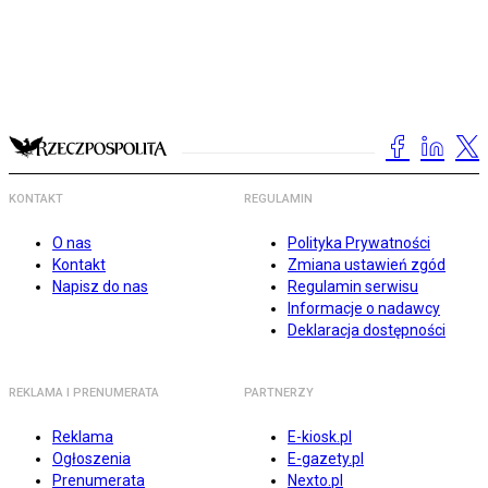
KONTAKT
REGULAMIN
O nas
Polityka Prywatności
Kontakt
Zmiana ustawień zgód
Napisz do nas
Regulamin serwisu
Informacje o nadawcy
Deklaracja dostępności
REKLAMA I PRENUMERATA
PARTNERZY
Reklama
E-kiosk.pl
Ogłoszenia
E-gazety.pl
Prenumerata
Nexto.pl