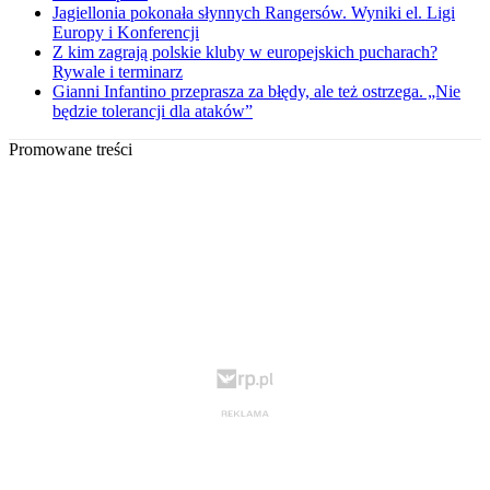
Jagiellonia pokonała słynnych Rangersów. Wyniki el. Ligi
Europy i Konferencji
Z kim zagrają polskie kluby w europejskich pucharach?
Rywale i terminarz
Gianni Infantino przeprasza za błędy, ale też ostrzega. „Nie
będzie tolerancji dla ataków”
Promowane treści