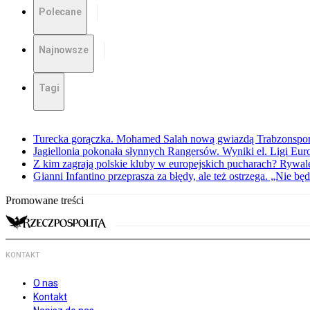
Polecane
Najnowsze
Tagi
Turecka gorączka. Mohamed Salah nową gwiazdą Trabzonspo
Jagiellonia pokonała słynnych Rangersów. Wyniki el. Ligi Eur
Z kim zagrają polskie kluby w europejskich pucharach? Rywale
Gianni Infantino przeprasza za błędy, ale też ostrzega. „Nie będ
Promowane treści
KONTAKT
O nas
Kontakt