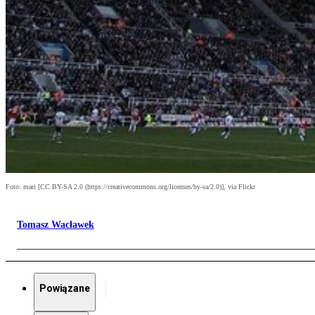
Foto: mari [CC BY-SA 2.0 (https://creativecommons.org/licenses/by-sa/2.0)], via Flickr
Tomasz Wacławek
Powiązane