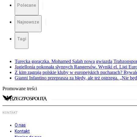
Polecane
Najnowsze
Tagi
Turecka gorączka. Mohamed Salah nową gwiazdą Trabzonspo
Jagiellonia pokonała słynnych Rangersów. Wyniki el. Ligi Eur
Z kim zagrają polskie kluby w europejskich pucharach? Rywale
Gianni Infantino przeprasza za błędy, ale też ostrzega. „Nie będ
Promowane treści
KONTAKT
O nas
Kontakt