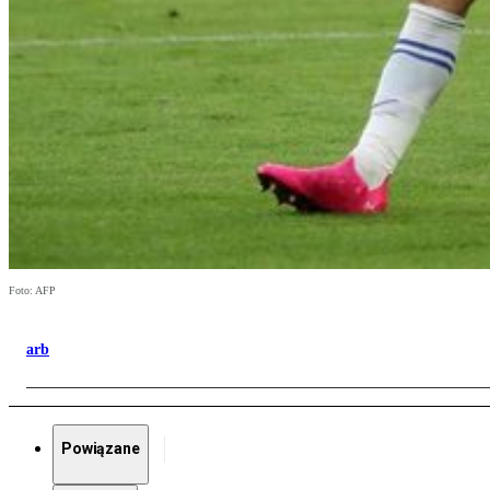
Foto: AFP
arb
Powiązane