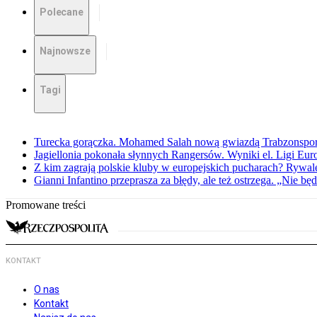
Polecane
Najnowsze
Tagi
Turecka gorączka. Mohamed Salah nową gwiazdą Trabzonspo
Jagiellonia pokonała słynnych Rangersów. Wyniki el. Ligi Eur
Z kim zagrają polskie kluby w europejskich pucharach? Rywale
Gianni Infantino przeprasza za błędy, ale też ostrzega. „Nie będ
Promowane treści
KONTAKT
O nas
Kontakt