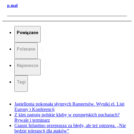
p.mal
Powiązane
Polecane
Najnowsze
Tagi
Jagiellonia pokonała słynnych Rangersów. Wyniki el. Ligi
Europy i Konferencji
Z kim zagrają polskie kluby w europejskich pucharach?
Rywale i terminarz
Gianni Infantino przeprasza za błędy, ale też ostrzega. „Nie
będzie tolerancji dla ataków”