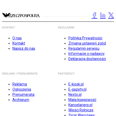
KONTAKT
REGULAMIN
O nas
Polityka Prywatności
Kontakt
Zmiana ustawień zgód
Napisz do nas
Regulamin serwisu
Informacje o nadawcy
Deklaracja dostępności
REKLAMA I PRENUMERATA
PARTNERZY
Reklama
E-kiosk.pl
Ogłoszenia
E-gazety.pl
Prenumerata
Nexto.pl
Archiwum
Mała księgowość
Kancelarierp.pl
Wieści Rolnicze
Życie Warszawy