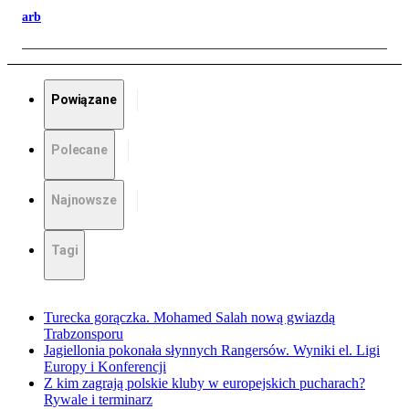
arb
Powiązane
Polecane
Najnowsze
Tagi
Turecka gorączka. Mohamed Salah nową gwiazdą
Trabzonsporu
Jagiellonia pokonała słynnych Rangersów. Wyniki el. Ligi
Europy i Konferencji
Z kim zagrają polskie kluby w europejskich pucharach?
Rywale i terminarz