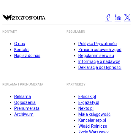
KONTAKT
REGULAMIN
O nas
Polityka Prywatności
Kontakt
Zmiana ustawień zgód
Napisz do nas
Regulamin serwisu
Informacje o nadawcy
Deklaracja dostępności
REKLAMA I PRENUMERATA
PARTNERZY
Reklama
E-kiosk.pl
Ogłoszenia
E-gazety.pl
Prenumerata
Nexto.pl
Archiwum
Mała księgowość
Kancelarierp.pl
Wieści Rolnicze
Życie Warszawy