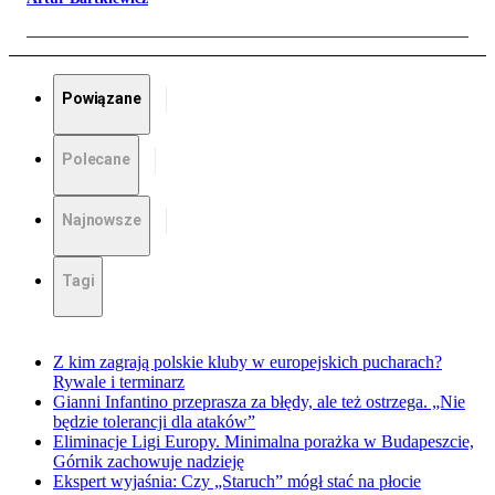
Powiązane
Polecane
Najnowsze
Tagi
Z kim zagrają polskie kluby w europejskich pucharach?
Rywale i terminarz
Gianni Infantino przeprasza za błędy, ale też ostrzega. „Nie
będzie tolerancji dla ataków”
Eliminacje Ligi Europy. Minimalna porażka w Budapeszcie,
Górnik zachowuje nadzieję
Ekspert wyjaśnia: Czy „Staruch” mógł stać na płocie