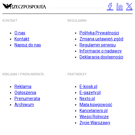
KONTAKT
REGULAMIN
O nas
Polityka Prywatności
Kontakt
Zmiana ustawień zgód
Napisz do nas
Regulamin serwisu
Informacje o nadawcy
Deklaracja dostępności
REKLAMA I PRENUMERATA
PARTNERZY
Reklama
E-kiosk.pl
Ogłoszenia
E-gazety.pl
Prenumerata
Nexto.pl
Archiwum
Mała księgowość
Kancelarierp.pl
Wieści Rolnicze
Życie Warszawy