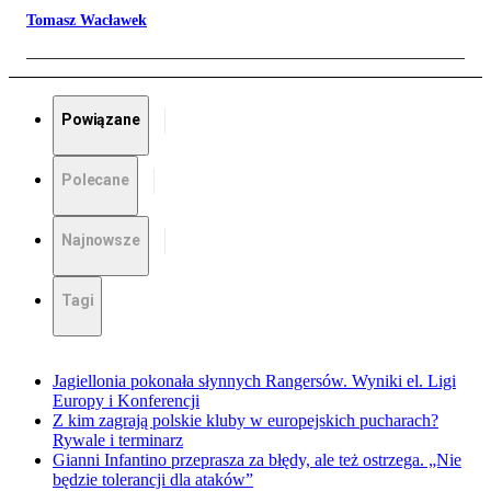
Tomasz Wacławek
Powiązane
Polecane
Najnowsze
Tagi
Jagiellonia pokonała słynnych Rangersów. Wyniki el. Ligi
Europy i Konferencji
Z kim zagrają polskie kluby w europejskich pucharach?
Rywale i terminarz
Gianni Infantino przeprasza za błędy, ale też ostrzega. „Nie
będzie tolerancji dla ataków”