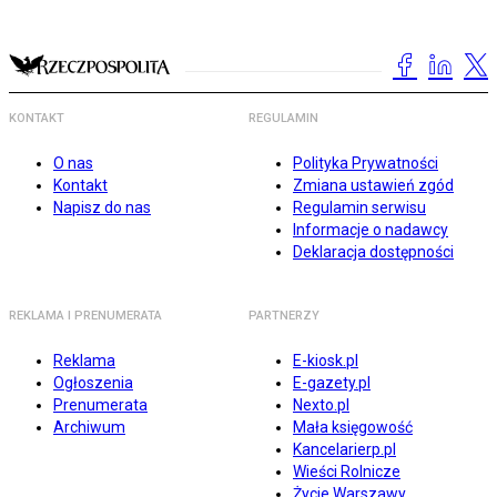
KONTAKT
REGULAMIN
O nas
Polityka Prywatności
Kontakt
Zmiana ustawień zgód
Napisz do nas
Regulamin serwisu
Informacje o nadawcy
Deklaracja dostępności
REKLAMA I PRENUMERATA
PARTNERZY
Reklama
E-kiosk.pl
Ogłoszenia
E-gazety.pl
Prenumerata
Nexto.pl
Archiwum
Mała księgowość
Kancelarierp.pl
Wieści Rolnicze
Życie Warszawy