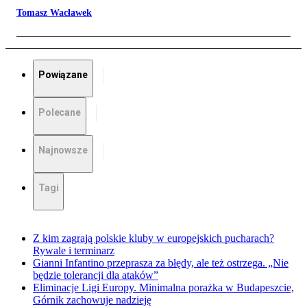
Tomasz Wacławek
Powiązane
Polecane
Najnowsze
Tagi
Z kim zagrają polskie kluby w europejskich pucharach?
Rywale i terminarz
Gianni Infantino przeprasza za błędy, ale też ostrzega. „Nie
będzie tolerancji dla ataków”
Eliminacje Ligi Europy. Minimalna porażka w Budapeszcie,
Górnik zachowuje nadzieję