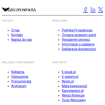
KONTAKT
REGULAMIN
O nas
Polityka Prywatności
Kontakt
Zmiana ustawień zgód
Napisz do nas
Regulamin serwisu
Informacje o nadawcy
Deklaracja dostępności
REKLAMA I PRENUMERATA
PARTNERZY
Reklama
E-kiosk.pl
Ogłoszenia
E-gazety.pl
Prenumerata
Nexto.pl
Archiwum
Mała księgowość
Kancelarierp.pl
Wieści Rolnicze
Życie Warszawy