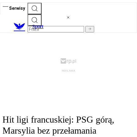
Serwisy
S
port
Hit ligi francuskiej: PSG górą,
Marsylia bez przełamania