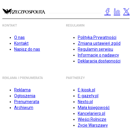
KONTAKT
REGULAMIN
O nas
Polityka Prywatności
Kontakt
Zmiana ustawień zgód
Napisz do nas
Regulamin serwisu
Informacje o nadawcy
Deklaracja dostępności
REKLAMA I PRENUMERATA
PARTNERZY
Reklama
E-kiosk.pl
Ogłoszenia
E-gazety.pl
Prenumerata
Nexto.pl
Archiwum
Mała księgowość
Kancelarierp.pl
Wieści Rolnicze
Życie Warszawy