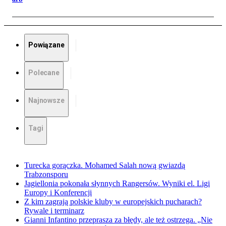
Powiązane
Polecane
Najnowsze
Tagi
Turecka gorączka. Mohamed Salah nową gwiazdą
Trabzonsporu
Jagiellonia pokonała słynnych Rangersów. Wyniki el. Ligi
Europy i Konferencji
Z kim zagrają polskie kluby w europejskich pucharach?
Rywale i terminarz
Gianni Infantino przeprasza za błędy, ale też ostrzega. „Nie