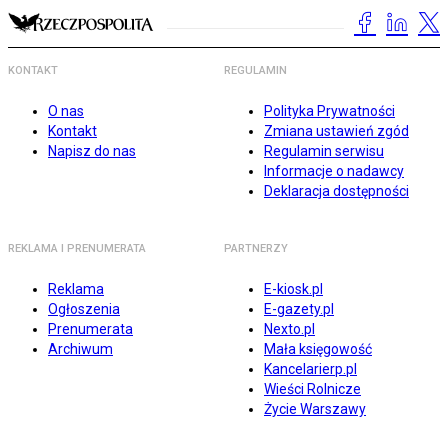
KONTAKT
REGULAMIN
O nas
Polityka Prywatności
Kontakt
Zmiana ustawień zgód
Napisz do nas
Regulamin serwisu
Informacje o nadawcy
Deklaracja dostępności
REKLAMA I PRENUMERATA
PARTNERZY
Reklama
E-kiosk.pl
Ogłoszenia
E-gazety.pl
Prenumerata
Nexto.pl
Archiwum
Mała księgowość
Kancelarierp.pl
Wieści Rolnicze
Życie Warszawy