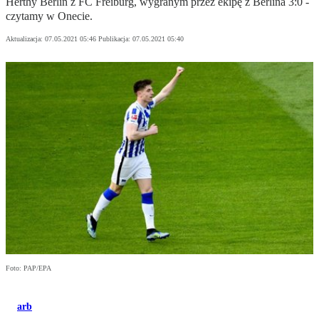
Herthy Berlin z FC Freiburg, wygranym przez ekipę z Berlina 3:0 -
czytamy w Onecie.
Aktualizacja:
07.05.2021 05:46
Publikacja:
07.05.2021 05:40
Foto: PAP/EPA
arb