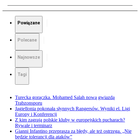
Powiązane
Polecane
Najnowsze
Tagi
Turecka gorączka. Mohamed Salah nową gwiazdą
Trabzonsporu
Jagiellonia pokonała słynnych Rangersów. Wyniki el. Ligi
Europy i Konferencji
Z kim zagrają polskie kluby w europejskich pucharach?
Rywale i terminarz
Gianni Infantino przeprasza za błędy, ale też ostrzega. „Nie
będzie tolerancji dla ataków”