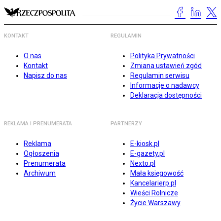
KONTAKT
REGULAMIN
O nas
Polityka Prywatności
Kontakt
Zmiana ustawień zgód
Napisz do nas
Regulamin serwisu
Informacje o nadawcy
Deklaracja dostępności
REKLAMA I PRENUMERATA
PARTNERZY
Reklama
E-kiosk.pl
Ogłoszenia
E-gazety.pl
Prenumerata
Nexto.pl
Archiwum
Mała księgowość
Kancelarierp.pl
Wieści Rolnicze
Życie Warszawy