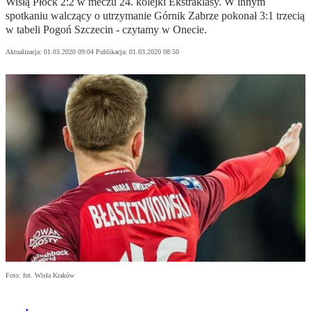
Wisłą Płock 2:2 w meczu 24. kolejki Ekstraklasy. W innym
spotkaniu walczący o utrzymanie Górnik Zabrze pokonał 3:1 trzecią
w tabeli Pogoń Szczecin - czytamy w Onecie.
Aktualizacja:
01.03.2020 09:04
Publikacja:
01.03.2020 08:50
Foto: fot. Wisła Kraków