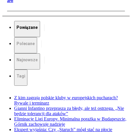
arb
Powiązane
Polecane
Najnowsze
Tagi
Z kim zagrają polskie kluby w europejskich pucharach?
Rywale i terminarz
Gianni Infantino przeprasza za błędy, ale też ostrzega. „Nie
będzie tolerancji dla ataków”
Eliminacje Ligi Europy. Minimalna porażka w Budapeszcie,
Górnik zachowuje nadzieję
Ekspert wyjaśnia: Czy „Staruch” mógł stać na płocie