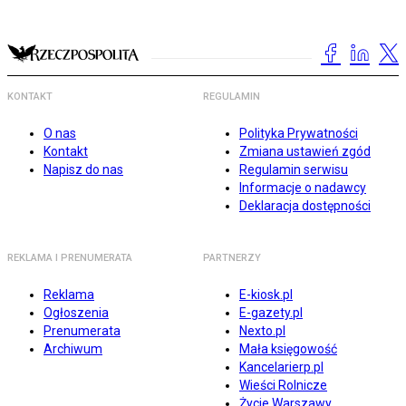
KONTAKT
REGULAMIN
O nas
Polityka Prywatności
Kontakt
Zmiana ustawień zgód
Napisz do nas
Regulamin serwisu
Informacje o nadawcy
Deklaracja dostępności
REKLAMA I PRENUMERATA
PARTNERZY
Reklama
E-kiosk.pl
Ogłoszenia
E-gazety.pl
Prenumerata
Nexto.pl
Archiwum
Mała księgowość
Kancelarierp.pl
Wieści Rolnicze
Życie Warszawy