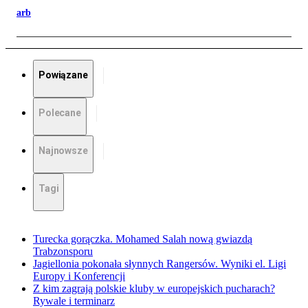
arb
Powiązane
Polecane
Najnowsze
Tagi
Turecka gorączka. Mohamed Salah nową gwiazdą
Trabzonsporu
Jagiellonia pokonała słynnych Rangersów. Wyniki el. Ligi
Europy i Konferencji
Z kim zagrają polskie kluby w europejskich pucharach?
Rywale i terminarz