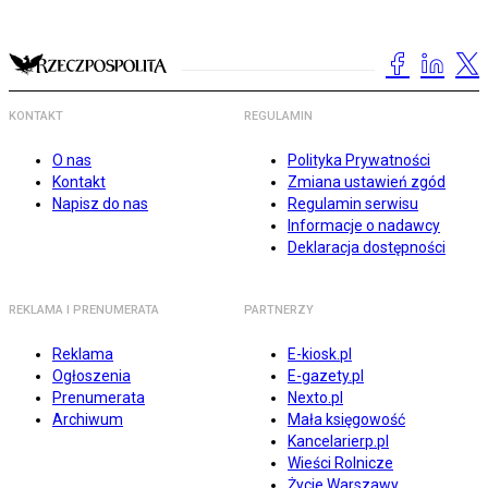
KONTAKT
REGULAMIN
O nas
Polityka Prywatności
Kontakt
Zmiana ustawień zgód
Napisz do nas
Regulamin serwisu
Informacje o nadawcy
Deklaracja dostępności
REKLAMA I PRENUMERATA
PARTNERZY
Reklama
E-kiosk.pl
Ogłoszenia
E-gazety.pl
Prenumerata
Nexto.pl
Archiwum
Mała księgowość
Kancelarierp.pl
Wieści Rolnicze
Życie Warszawy